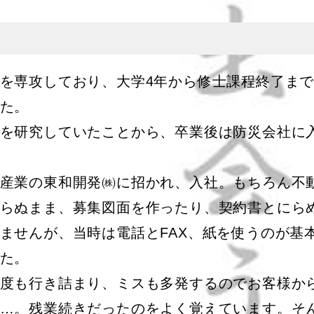
を専攻しており、大学4年から修士課程終了まで
た。
を研究していたことから、卒業後は防災会社に
産業の東和開発㈱に招かれ、入社。もちろん不
らぬまま、募集図面を作ったり、契約書とにら
ませんが、当時は電話とFAX、紙を使うのが基
た。
度も行き詰まり、ミスも多発するのでお客様か
…。残業続きだったのをよく覚えています。そ