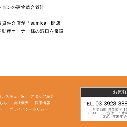
ンの建物総合管理
店舗「sumica」開店
産オーナー様の窓口を常設
お気
室レスキュー隊
スタッフ紹介
03-3928-88
こちら
会社概要
採用情報
TEL.
ード
プライバシーポリシー
営業時間 営業時間 10
18:00 定休日：水
GW、年末年始